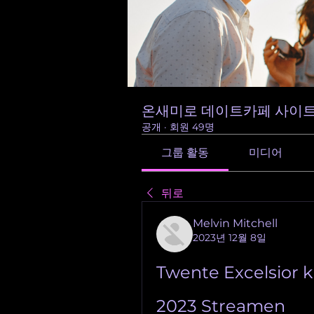
온새미로 데이트카페 사이트
공개
·
회원 49명
그룹 활동
미디어
뒤로
Melvin Mitchell
2023년 12월 8일
Twente Excelsior 
2023 Streamen