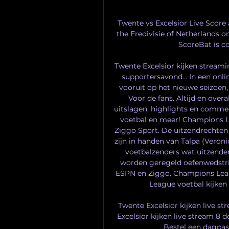
Twente vs Excelsior Live Score 
the Eredivisie of Netherlands o
ScoreBat is co
Twente Excelsior kijken streamin
supportersavond... In een onl
vooruit op het nieuwe seizoen,
Voor de fans. Altijd en ove
uitslagen, highlights en comment
voetbal en meer! Champions Lea
Ziggo Sport. De uitzendrechten
zijn in handen van Talpa (Veroni
voetbalzenders wat uitzenden
worden geregeld oefenwedstri
ESPN en Ziggo. Champions Leag
League voetbal kijken 
Twente Excelsior kijken live s
Excelsior kijken live stream 8 d
Bestel een dagpas e