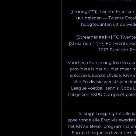
((horloge***)) Twente Excelsior
uur geleden — Twente Excels
hoogtepunten uit de wedstr
[[Streamen##]>>] FC Twente 
[Streamen##]>>] FC Twente Exce
2023 Excelsior Ro
Voorheen kon je nog los een ab
providers is dat nu niet meer m
Eredivisie, Eerste Divisie, KNV
alle Eredivisie wedstrijden ku
League voetbal, tennis, Copa 
heb je een ESPN Compleet pakket
Je krijgt toegang tot alle 
speelronde alle Eredivisiewedstri
het KNVB Beker programma en bu
Europa League en live internat