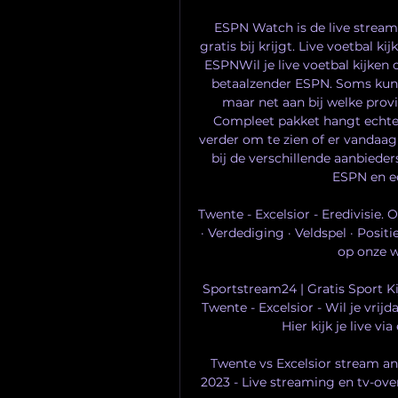
ESPN Watch is de live stream
gratis bij krijgt. Live voetbal ki
ESPNWil je live voetbal kijken o
betaalzender ESPN. Soms kun je
maar net aan bij welke prov
Compleet pakket hangt echter 
verder om te zien of er vandaag v
bij de verschillende aanbieder
ESPN en ee
Twente - Excelsior - Eredivisie. 
· Verdediging · Veldspel · Posit
op onze we
Sportstream24 | Gratis Sport K
Twente - Excelsior - Wil je vrij
Hier kijk je live vi
Twente vs Excelsior stream and
2023 - Live streaming en tv-over