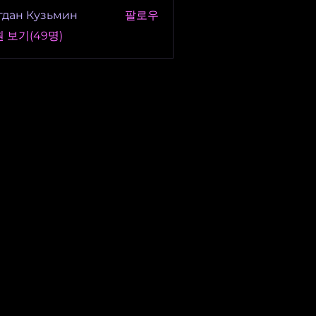
гдан Кузьмин
팔로우
 보기(49명)