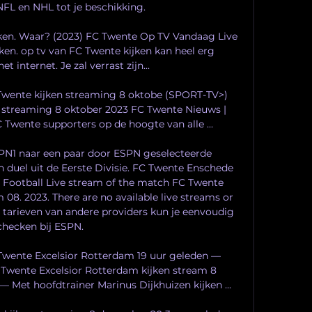
NFL en NHL tot je beschikking. 

en. Waar? (2023) FC Twente Op TV Vandaag Live 
ken. op tv van FC Twente kijken kan heel erg 
t internet. Je zal verrast zijn...

Twente kijken streaming 8 oktobe (SPORT-TV>) 
 streaming 8 oktober 2023 FC Twente Nieuws | 
Twente supporters op de hoogte van alle ...

ESPN1 naar een paar door ESPN geselecteerde 
n duel uit de Eerste Divisie. FC Twente Enschede 
 - Football Live stream of the match FC Twente 
08. 2023. There are no available live streams or 
n tarieven van andere providers kun je eenvoudig 
checken bij ESPN. 

ente Excelsior Rotterdam 19 uur geleden — 
wente Excelsior Rotterdam kijken stream 8 
Met hoofdtrainer Marinus Dijkhuizen kijken ...
