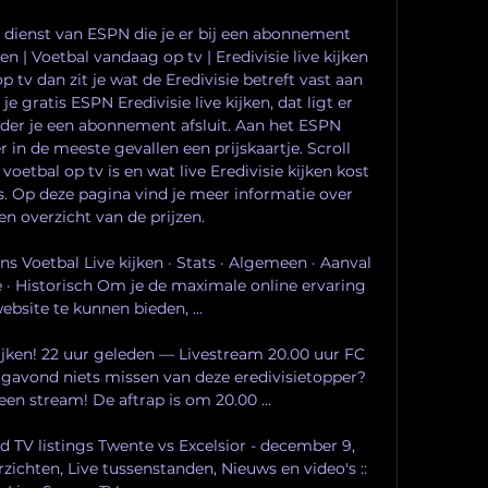
 dienst van ESPN die je er bij een abonnement 
jken | Voetbal vandaag op tv | Eredivisie live kijken 
p tv dan zit je wat de Eredivisie betreft vast aan 
 gratis ESPN Eredivisie live kijken, dat ligt er 
ider je een abonnement afsluit. Aan het ESPN 
in de meeste gevallen een prijskaartje. Scroll 
oetbal op tv is en wat live Eredivisie kijken kost 
s. Op deze pagina vind je meer informatie over 
n overzicht van de prijzen. 

Ons Voetbal Live kijken · Stats · Algemeen · Aanval 
ie · Historisch Om je de maximale online ervaring 
bsite te kunnen bieden, ...

ijken! 22 uur geleden — Livestream 20.00 uur FC 
dagavond niets missen van deze eredivisietopper? 
a een stream! De aftrap is om 20.00 ...

 TV listings Twente vs Excelsior - december 9, 
zichten, Live tussenstanden, Nieuws en video's :: 