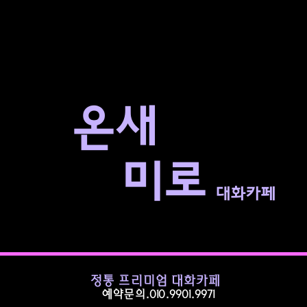
​온새
미로
대화카페
정통 프리미엄 대화카페
예약문의.010.9901.9971