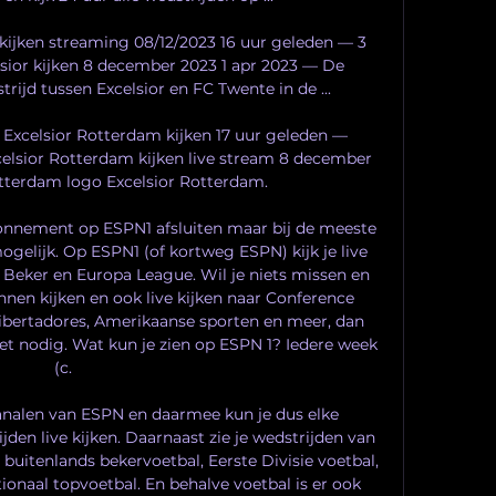
 kijken streaming 08/12/2023 16 uur geleden — 3 
ior kijken 8 december 2023 1 apr 2023 — De 
ijd tussen Excelsior en FC Twente in de ...

Excelsior Rotterdam kijken 17 uur geleden — 
lsior Rotterdam kijken live stream 8 december 
tterdam logo Excelsior Rotterdam.

onnement op ESPN1 afsluiten maar bij de meeste 
ogelijk. Op ESPN1 (of kortweg ESPN) kijk je live 
B Beker en Europa League. Wil je niets missen en 
nnen kijken en ook live kijken naar Conference 
Libertadores, Amerikaanse sporten en meer, dan 
 nodig. Wat kun je zien op ESPN 1? Iedere week 
(c. 

kanalen van ESPN en daarmee kun je dus elke 
jden live kijken. Daarnaast zie je wedstrijden van 
itenlands bekervoetbal, Eerste Divisie voetbal, 
ionaal topvoetbal. En behalve voetbal is er ook 