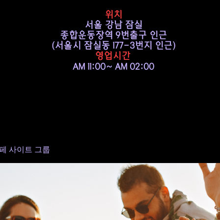
위치
서울 강남 잠실
종합운동장역 9번출구 인근
​(서울시 잠실동 177-3번지 인근)
영업시간
AM 11:00~ AM 02:00
페 사이트 그룹