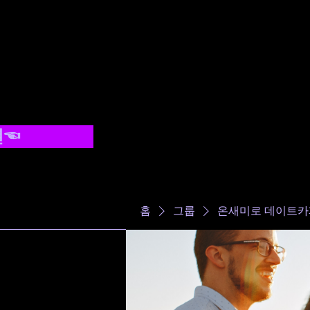
결☜
-
홈
그룹
온새미로 데이트카