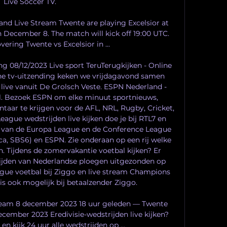
Live Soccer TV.

and Live Stream Twente are playing Excelsior at 
n December 8. The match will kick off 19:00 UTC. 
vering Twente vs Excelsior in ...

g 08/12/2023 Live sport TeruTerugkijken - Online 
ine tv-uitzending keken we vrijdagavond samen 
 live vanuit De Grolsch Veste. ESPN Nederland - 
ral. Bezoek ESPN om elke minuut sportnieuws, 
aar te krijgen voor de AFL, NRL, Rugby, Cricket, 
gue wedstrijden live kijken doe je bij RTL7 en 
 van de Europa League en de Conference League 
ca, SBS6) en ESPN. Zie onderaan op een rij welke 
. Tijdens de zomervakantie voetbal kijken? Er 
jden van Nederlandse ploegen uitgezonden op 
ue voetbal bij Ziggo en live stream Champions 
is ook mogelijk bij betaalzender Ziggo. 

tream 8 december 2023 18 uur geleden — Twente 
ecember 2023 Eredivisie-wedstrijden live kijken? 
n kijk 24 uur alle wedstrijden op ...
