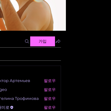
가입
ктор Артемьев
팔로우
igeo
팔로우
гелина Трофимова
팔로우
새미로
팔로우