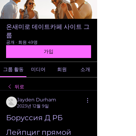
온새미로 데이트카페 사이트 그
룹
공개
·
회원 49명
가입
그룹 활동
미디어
회원
소개
뒤로
Jayden Durham
2023년 12월 9일
Боруссия Д РБ 
Лейпциг прямой 