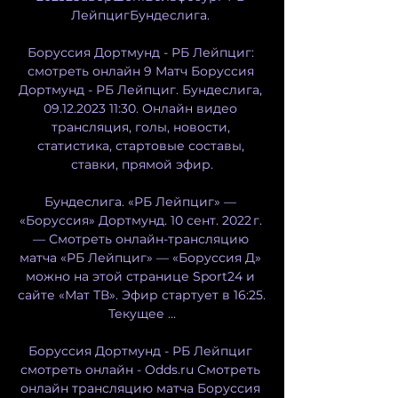
ЛейпцигБундеслига. 

Боруссия Дортмунд - РБ Лейпциг: 
смотреть онлайн 9 Матч Боруссия 
Дортмунд - РБ Лейпциг. Бундеслига, 
09.12.2023 11:30. Онлайн видео 
трансляция, голы, новости, 
статистика, стартовые составы, 
ставки, прямой эфир.

Бундеслига. «РБ Лейпциг» — 
«Боруссия» Дортмунд. 10 сент. 2022 г. 
— Смотреть онлайн-трансляцию 
матча «РБ Лейпциг» — «Боруссия Д» 
можно на этой странице Sport24 и 
сайте «Мат ТВ». Эфир стартует в 16:25. 
Текущее ...

Боруссия Дортмунд - РБ Лейпциг 
смотреть онлайн - Odds.ru Смотреть 
онлайн трансляцию матча Боруссия 