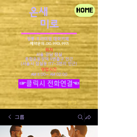
​온새
HOME
미로
정통 프리미엄 대화카페
예약문의.010.9901.9971
위치
서울 강남 잠실
종합운동장역 9번출구 인근
​(서울시 잠실동 177-3번지 인근)
영업시간
AM 11:00~ AM 02:00
☞클릭시 전화연결☜
로그인
그룹