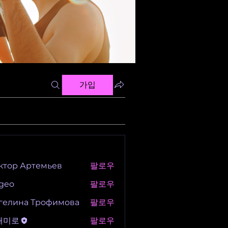
가입
ктор Артемьев
팔로우
igeo
팔로우
гелина Трофимова
팔로우
새미로
팔로우