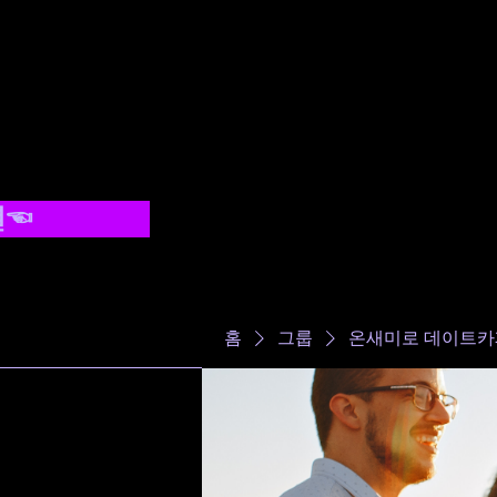
결☜
-
홈
그룹
온새미로 데이트카