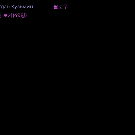
гдан Кузьмин
팔로우
 보기(49명)