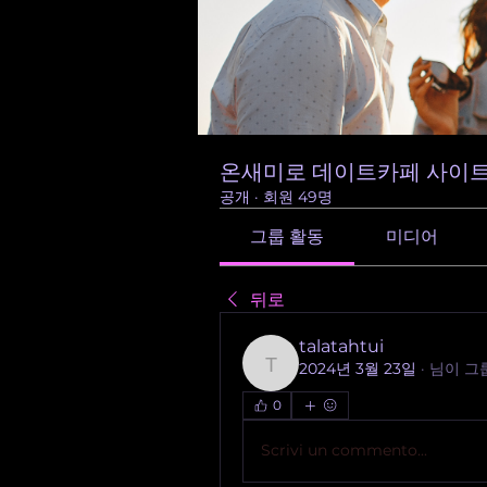
온새미로 데이트카페 사이트
공개
·
회원 49명
그룹 활동
미디어
뒤로
talatahtui
2024년 3월 23일
·
님이 그
talatahtui
0
Scrivi un commento...