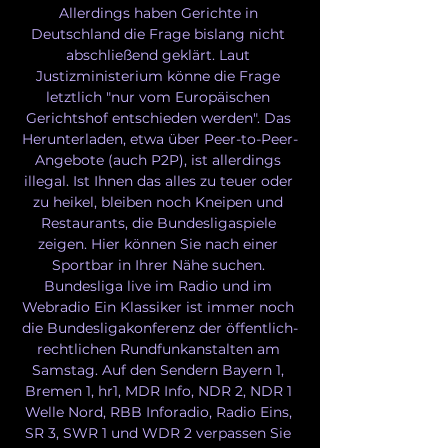
Allerdings haben Gerichte in 
Deutschland die Frage bislang nicht 
abschließend geklärt. Laut 
Justizministerium könne die Frage 
letztlich "nur vom Europäischen 
Gerichtshof entschieden werden". Das 
Herunterladen, etwa über Peer-to-Peer-
Angebote (auch P2P), ist allerdings 
illegal. Ist Ihnen das alles zu teuer oder 
zu heikel, bleiben noch Kneipen und 
Restaurants, die Bundesligaspiele 
zeigen. Hier können Sie nach einer 
Sportbar in Ihrer Nähe suchen. 
Bundesliga live im Radio und im 
Webradio Ein Klassiker ist immer noch 
die Bundesligakonferenz der öffentlich-
rechtlichen Rundfunkanstalten am 
Samstag. Auf den Sendern Bayern 1, 
Bremen 1, hr1, MDR Info, NDR 2, NDR 1 
Welle Nord, RBB Inforadio, Radio Eins, 
SR 3, SWR 1 und WDR 2 verpassen Sie 