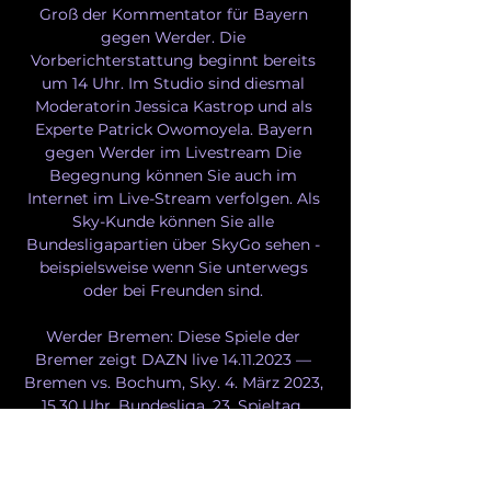
Groß der Kommentator für Bayern 
gegen Werder. Die 
Vorberichterstattung beginnt bereits 
um 14 Uhr. Im Studio sind diesmal 
Moderatorin Jessica Kastrop und als 
Experte Patrick Owomoyela. Bayern 
gegen Werder im Livestream Die 
Begegnung können Sie auch im 
Internet im Live-Stream verfolgen. Als 
Sky-Kunde können Sie alle 
Bundesligapartien über SkyGo sehen - 
beispielsweise wenn Sie unterwegs 
oder bei Freunden sind. 

Werder Bremen: Diese Spiele der 
Bremer zeigt DAZN live 14.11.2023 — 
Bremen vs. Bochum, Sky. 4. März 2023, 
15.30 Uhr, Bundesliga, 23. Spieltag, 
Augsburg vs. Bremen, Sky. 12. März 
2023, 17.30 Uhr, Bundesliga, 24 ...
