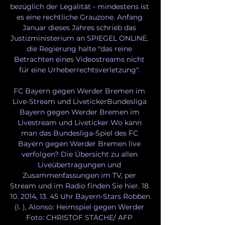
bezüglich der Legalität - mindestens ist 
es eine rechtliche Grauzone. Anfang 
Januar dieses Jahres schrieb das 
Justizministerium an SPIEGEL ONLINE, 
die Regierung halte "das reine 
Betrachten eines Videostreams nicht 
für eine Urheberrechtsverletzung". 

FC Bayern gegen Werder Bremen im 
Live-Stream und LivetickerBundesliga 
Bayern gegen Werder Bremen im 
Livestream und Liveticker Wo kann 
man das Bundesliga-Spiel des FC 
Bayern gegen Werder Bremen live 
verfolgen? Die Übersicht zu allen 
Liveübertragungen und 
Zusammenfassungen im TV, per 
Stream und im Radio finden Sie hier. 18. 
10. 2014, 13. 45 Uhr Bayern-Stars Robben 
(l. ), Alonso: Heimspiel gegen Werder 
Foto: CHRISTOF STACHE/ AFP 