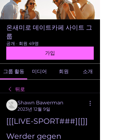
온새미로 데이트카페 사이트 그
룹
공개
·
회원 49명
가입
그룹 활동
미디어
회원
소개
뒤로
Shawn Bawerman
2023년 12월 9일
[[[LIVE-SPORT###][[]] 
Werder gegen 