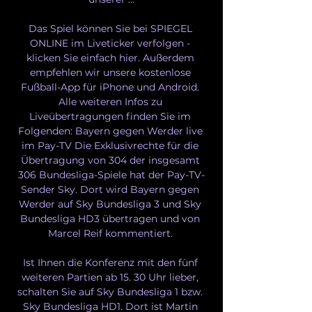
Das Spiel können Sie bei SPIEGEL 
ONLINE im Liveticker verfolgen - 
klicken Sie einfach hier. Außerdem 
empfehlen wir unsere kostenlose 
Fußball-App für iPhone und Android. 
Alle weiteren Infos zu 
Liveübertragungen finden Sie im 
Folgenden: Bayern gegen Werder live 
im Pay-TV Die Exklusivrechte für die 
Übertragung von 304 der insgesamt 
306 Bundesliga-Spiele hat der Pay-TV-
Sender Sky. Dort wird Bayern gegen 
Werder auf Sky Bundesliga 3 und Sky 
Bundesliga HD3 übertragen und von 
Marcel Reif kommentiert. 

Ist Ihnen die Konferenz mit den fünf 
weiteren Partien ab 15. 30 Uhr lieber, 
schalten Sie auf Sky Bundesliga 1 bzw. 
Sky Bundesliga HD1. Dort ist Martin 