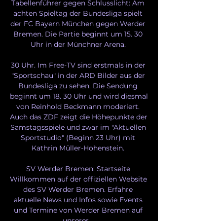
Tabellenführer gegen Schlusslicht: Am 
achten Spieltag der Bundesliga spielt 
der FC Bayern München gegen Werder 
Bremen. Die Partie beginnt um 15. 30 
Uhr in der Münchner Arena. 

30 Uhr. Im Free-TV sind erstmals in der 
"Sportschau" in der ARD Bilder aus der 
Bundesliga zu sehen. Die Sendung 
beginnt um 18. 30 Uhr und wird diesmal 
von Reinhold Beckmann moderiert. 
Auch das ZDF zeigt die Höhepunkte der 
Samstagsspiele und zwar im "Aktuellen 
Sportstudio" (Beginn 23 Uhr) mit 
Kathrin Müller-Hohenstein. 

SV Werder Bremen: Startseite 
Willkommen auf der offiziellen Website 
des SV Werder Bremen. Erfahre 
aktuelle News und Infos sowie Events 
und Termine von Werder Bremen auf 
unserer ...
