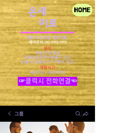
​온새
HOME
미로
정통 프리미엄 대화카페
예약문의.010.9901.9971
위치
서울 강남 잠실
종합운동장역 9번출구 인근
​(서울시 잠실동 177-3번지 인근)
영업시간
AM 11:00~ AM 02:00
☞클릭시 전화연결☜
로그인
그룹