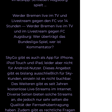
spielt ...

Werder Bremen live im TV und 
Livestream gegen den FC vor 14 
Stunden — Werder Bremen live im TV 
und im Livestream gegen FC 
Augsburg: Wer überträgt das 
Bundesliga-Spiel, wer ist 
Kommentator?

SkyGo gibt es auch als App für iPhone, 
iPod Touch und iPad, leider aber nicht 
für Android-Nutzer. Dieses Angebot 
gibt es bislang ausschließlich für Sky-
Kunden, einzeln ist es nicht buchbar. 
Des Weiteren gibt es seit Jahren 
kostenlose Live-Streams im Internet. 
Diverse Seiten bieten solche Streams 
an, die jedoch nur sehr selten die 
Qualität der Fernsehübertragung 
haben. Zudem gibt es rechtliche Fragen 