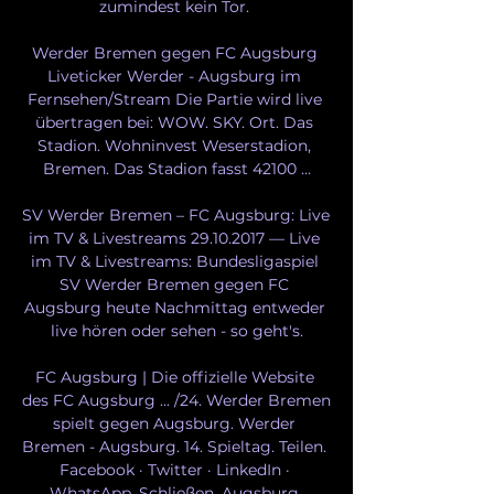
zumindest kein Tor. 

Werder Bremen gegen FC Augsburg 
Liveticker Werder - Augsburg im 
Fernsehen/Stream Die Partie wird live 
übertragen bei: WOW. SKY. Ort. Das 
Stadion. Wohninvest Weserstadion, 
Bremen. Das Stadion fasst 42100 ...

SV Werder Bremen – FC Augsburg: Live 
im TV & Livestreams 29.10.2017 — Live 
im TV & Livestreams: Bundesligaspiel 
SV Werder Bremen gegen FC 
Augsburg heute Nachmittag entweder 
live hören oder sehen - so geht's.

FC Augsburg | Die offizielle Website 
des FC Augsburg ... /24. Werder Bremen 
spielt gegen Augsburg. Werder 
Bremen - Augsburg. 14. Spieltag. Teilen. 
Facebook · Twitter · LinkedIn · 
WhatsApp. Schließen. Augsburg 