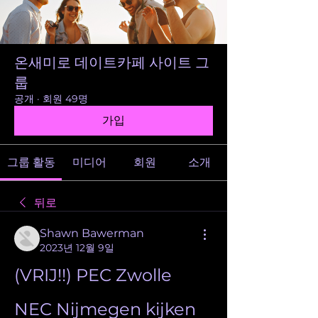
온새미로 데이트카페 사이트 그
룹
공개
·
회원 49명
가입
그룹 활동
미디어
회원
소개
뒤로
Shawn Bawerman
2023년 12월 9일
(VRIJ!!) PEC Zwolle 
NEC Nijmegen kijken 