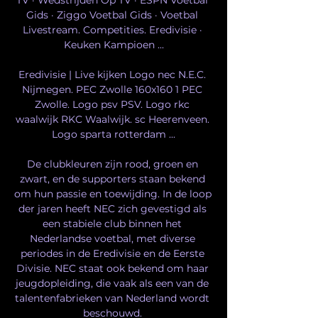
Gids · Ziggo Voetbal Gids · Voetbal 
Livestream. Competities. Eredivisie · 
Keuken Kampioen ...

Eredivisie | Live kijken Logo nec N.E.C. 
Nijmegen. PEC Zwolle 160x160 1 PEC 
Zwolle. Logo psv PSV. Logo rkc 
waalwijk RKC Waalwijk. sc Heerenveen. 
Logo sparta rotterdam ...

De clubkleuren zijn rood, groen en 
zwart, en de supporters staan bekend 
om hun passie en toewijding. In de loop 
der jaren heeft NEC zich gevestigd als 
een stabiele club binnen het 
Nederlandse voetbal, met diverse 
periodes in de Eredivisie en de Eerste 
Divisie. NEC staat ook bekend om haar 
jeugdopleiding, die vaak als een van de 
talentenfabrieken van Nederland wordt 
beschouwd. 
