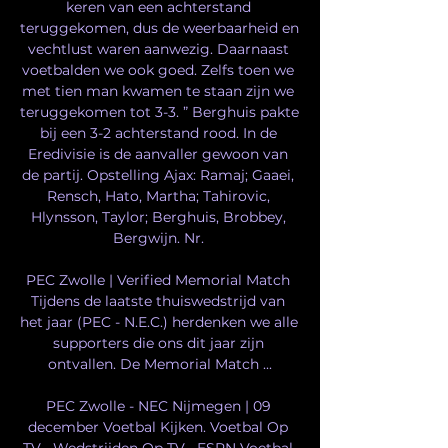
keren van een achterstand 
teruggekomen, dus de weerbaarheid en 
vechtlust waren aanwezig. Daarnaast 
voetbalden we ook goed. Zelfs toen we 
met tien man kwamen te staan zijn we 
teruggekomen tot 3-3. ” Berghuis pakte 
bij een 3-2 achterstand rood. In de 
Eredivisie is de aanvaller gewoon van 
de partij. Opstelling Ajax: Ramaj; Gaaei, 
Rensch, Hato, Martha; Tahirovic, 
Hlynsson, Taylor; Berghuis, Brobbey, 
Bergwijn. Nr. 

PEC Zwolle | Verified Memorial Match 
Tijdens de laatste thuiswedstrijd van 
het jaar (PEC - N.E.C.) herdenken we alle 
supporters die ons dit jaar zijn 
ontvallen. De Memorial Match ...

PEC Zwolle - NEC Nijmegen | 09 
december Voetbal Kijken. Voetbal Op 
TV · Wedstrijden Op TV · ESPN Voetbal 