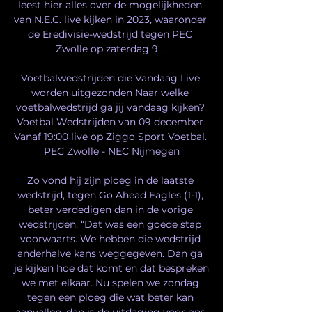
leest hier alles over de mogelijkheden 
van N.E.C. live kijken in 2023, waaronder 
de Eredivisie-wedstrijd tegen PEC 
Zwolle op zaterdag 9 ...

Voetbalwedstrijden die Vandaag Live 
worden uitgezonden Naar welke 
voetbalwedstrijd ga jij vandaag kijken? 
Voetbal Wedstrijden van 09 december 
Vanaf 19:00 live op Ziggo Sport Voetbal. 
PEC Zwolle - NEC Nijmegen

Zo vond hij zijn ploeg in de laatste 
wedstrijd, tegen Go Ahead Eagles (1-1), 
beter verdedigen dan in de vorige 
wedstrijden. “Dat was een goede stap 
voorwaarts. We hebben die wedstrijd 
anderhalve kans weggegeven. Dan ga 
je kijken hoe dat komt en dat bespreken 
we met elkaar. Nu spelen we zondag 
tegen een ploeg die wat beter kan 
aanvallen, dan is de uitdaging voor ons 