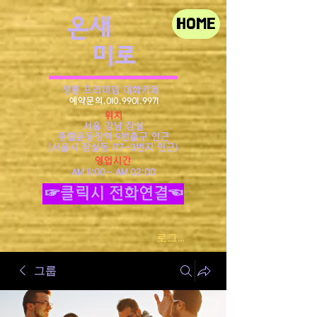
​온새
HOME
미로
정통 프리미엄 대화카페
예약문의.010.9901.9971
위치
서울 강남 잠실
종합운동장역 9번출구 인근
​(서울시 잠실동 177-3번지 인근)
영업시간
AM 11:00~ AM 02:00
☞클릭시 전화연결☜
로그인
그룹