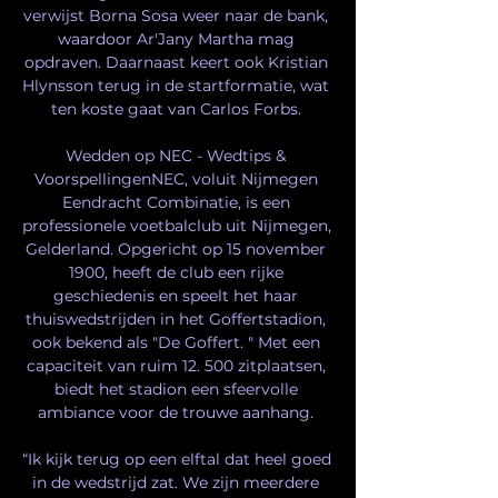
verwijst Borna Sosa weer naar de bank, 
waardoor Ar'Jany Martha mag 
opdraven. Daarnaast keert ook Kristian 
Hlynsson terug in de startformatie, wat 
ten koste gaat van Carlos Forbs. 

Wedden op NEC - Wedtips & 
VoorspellingenNEC, voluit Nijmegen 
Eendracht Combinatie, is een 
professionele voetbalclub uit Nijmegen, 
Gelderland. Opgericht op 15 november 
1900, heeft de club een rijke 
geschiedenis en speelt het haar 
thuiswedstrijden in het Goffertstadion, 
ook bekend als "De Goffert. " Met een 
capaciteit van ruim 12. 500 zitplaatsen, 
biedt het stadion een sfeervolle 
ambiance voor de trouwe aanhang. 

“Ik kijk terug op een elftal dat heel goed 
in de wedstrijd zat. We zijn meerdere 