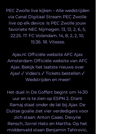
PEC Zwolle live kijken – Alle wedstrijden 
via Canal Digitaal Stream PEC Zwolle 
live op elk device. Is PEC Zwolle jouw 
favoriete NEC Nijmegen. 13, 12, 2, 6, 5, 
22:25. 17. FC Volendam. 14, 8, 2, 2, 10, 
15:36. 18. Vitesse.

Ajax.nl: Officiële website AFC Ajax 
Amsterdam Officiële website van AFC 
Ajax. Bekijk het laatste nieuws over 
Ajax! ✓ Video's ✓ Tickets bestellen ✓ 
Wedstrijden en meer!

Het duel in De Goffert begint om 14:30 
uur en is te zien op ESPN 2. Diant 
Ramaj staat onder de lat bij Ajax. De 
Duitse goalie ziet vier verdedigers voor 
zich staan: Anton Gaaei, Devyne 
Rensch, Jorrel Hato en Martha. Op het 
middenveld staan Benjamin Tahirovic, 