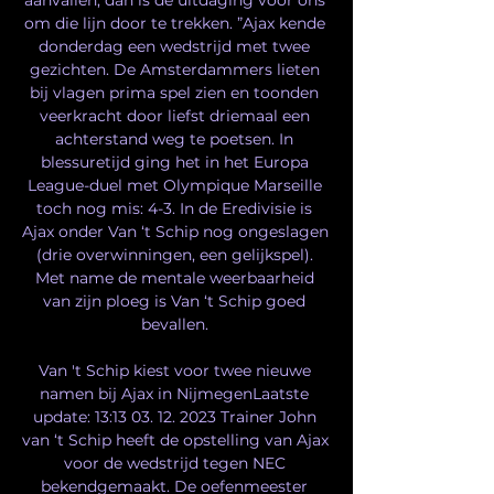
om die lijn door te trekken. ”Ajax kende 
donderdag een wedstrijd met twee 
gezichten. De Amsterdammers lieten 
bij vlagen prima spel zien en toonden 
veerkracht door liefst driemaal een 
achterstand weg te poetsen. In 
blessuretijd ging het in het Europa 
League-duel met Olympique Marseille 
toch nog mis: 4-3. In de Eredivisie is 
Ajax onder Van ‘t Schip nog ongeslagen 
(drie overwinningen, een gelijkspel). 
Met name de mentale weerbaarheid 
van zijn ploeg is Van ‘t Schip goed 
bevallen. 

Van 't Schip kiest voor twee nieuwe 
namen bij Ajax in NijmegenLaatste 
update: 13:13 03. 12. 2023 Trainer John 
van ‘t Schip heeft de opstelling van Ajax 
voor de wedstrijd tegen NEC 
bekendgemaakt. De oefenmeester 