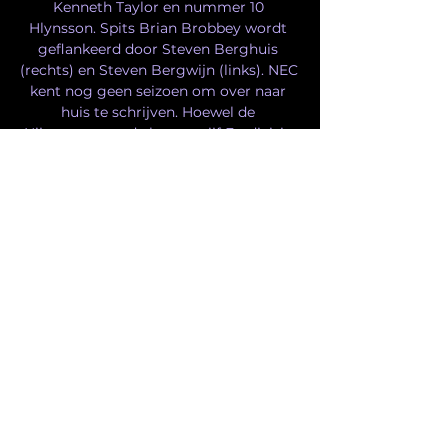
Kenneth Taylor en nummer 10 
Hlynsson. Spits Brian Brobbey wordt 
geflankeerd door Steven Berghuis 
(rechts) en Steven Bergwijn (links). NEC 
kent nog geen seizoen om over naar 
huis te schrijven. Hoewel de 
Nijmegenaren de laatste vijf Eredivisie-
duels ongeslagen bleven, werd er in die 
wedstrijden ook niet gewonnen. Al die 
keren speelden de Gelderlanders gelijk, 
met een teleurstellende 15de plaats tot 
gevolg. Toch ziet trainer Rogier Meijer 
verbetering. 

PEC Zwolle PEC Party | Winter 
Wonderland ⚽️ PEC Zwolle - N.E.C. 
Nijmegen 🗓️ Stream Type LIVE. Current 
Time 0:00. /. Duration -:-. 1x. Playback 
Rate. Show Captions.

Zwolle vs Nijmegen Live Stream & 
Results 9/12/2023 19 over 7 uur — Learn 