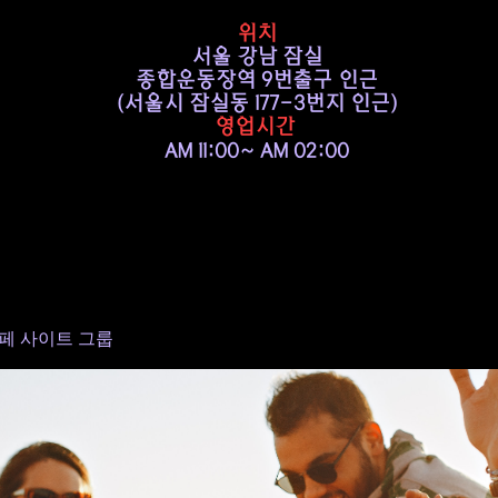
위치
서울 강남 잠실
종합운동장역 9번출구 인근
​(서울시 잠실동 177-3번지 인근)
영업시간
AM 11:00~ AM 02:00
페 사이트 그룹