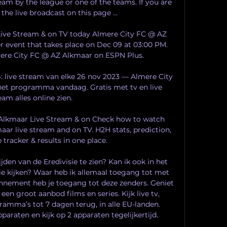
eam by the league or one of the teams. If you are 
he live broadcast on this page ...

Live Stream & on TV today Almere City FC @ AZ 
event that takes place on Dec 09 at 03:00 PM. 
ere City FC @ AZ Alkmaar on ESPN Plus.

: live stream van elke 26 nov 2023 — Almere City 
 het programma vandaag. Gratis met tv en live 
eam alles online zien.

 Alkmaar Live Stream & on Check how to watch 
ar live stream and on TV. H2H stats, prediction, 
ve tracker & results in one place.

den van de Eredivisie te zien? Kan ik ook in het 
sie kijken? Waar heb ik allemaal toegang tot met 
nement heb je toegang tot deze zenders. Geniet 
een groot aanbod films en series. Kijk live tv, 
ramma’s tot 7 dagen terug, in alle EU-landen. 
raten en kijk op 2 apparaten tegelijkertijd. 
