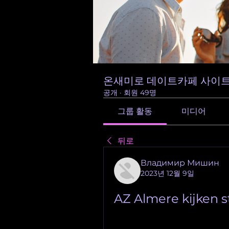
온새미로 데이트카페 사이트
공개
·
회원 49명
그룹 활동
미디어
뒤로
Владимир Мишин
2023년 12월 9일
AZ Almere kijken s