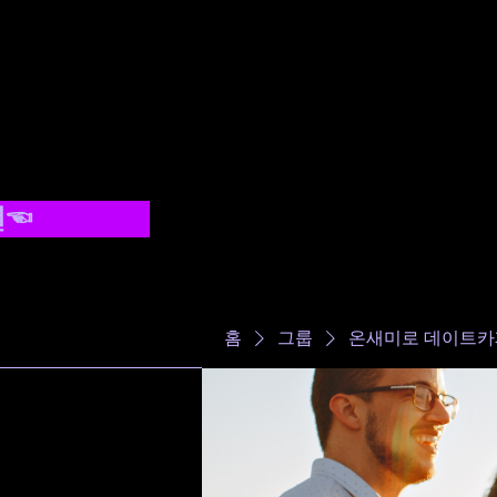
결☜
-
홈
그룹
온새미로 데이트카