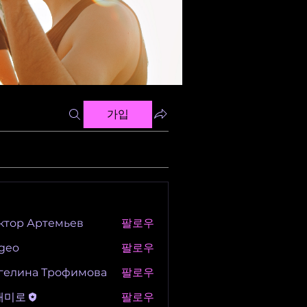
가입
ктор Артемьев
팔로우
igeo
팔로우
гелина Трофимова
팔로우
새미로
팔로우