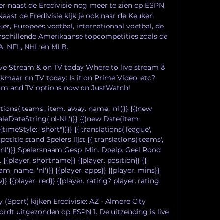
 er naast de Eredivisie nog meer te zien op ESPN, 
ast de Eredivisie kijk je ook naar de Keuken 
r, Europees voetbal, internationaal voetbal, de 
schillende Amerikaanse topcompetities zoals de 
, NFL, NHL en MLB. 

ive Stream & on TV today Where to live stream & 
kmaar on TV today: Is it on Prime Video, etc? 
ream and TV options now on JustWatch!

tions('teams', item. away. name, 'nl')}} {{(new 
leDateString('nl-NL')}} {{(new Date(item. 
imeStyle: "short"})}} {{ translations('league', 
titie stand Spelers lijst {{ translations('teams', 
nl')}} Spelersnaam Gesp. Min. Doelp. Geel Rood 
. {{player. shortname}} {{player. position}} {{ 
am_name, 'nl')}} {{player. apps}} {{player. mins}} 
}} {{player. red}} {{player. rating? player. rating. 

y (Sport) kijken Eredivisie: AZ - Almere City 
ordt uitgezonden op ESPN 1. De uitzending is live 