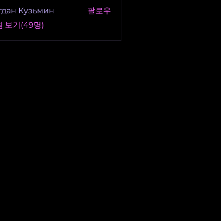
гдан Кузьмин
팔로우
 보기(49명)