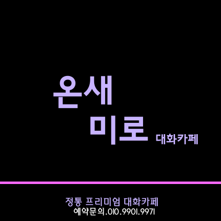
​온새
미로
대화카페
정통 프리미엄 대화카페
예약문의.010.9901.9971