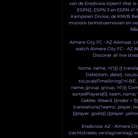
van de Eredivisie kijken? Wat is
ESPN2, ESPN 3 en ESPN 4? Na
Kampioen Divisie, de KNVB Beke
mooiste tennistoernooien en ver
NBA
Almere City FC - AZ Alkmaar: L
watch Almere City FC - AZ Al
Discover all live st
home. name, 'nl')}} {{ transla
Date(item. date)). toLoca
toLocaleTimeString('nl-BE', {t
name_group. group, 'nl')}} Compe
sortedPlayers[0]. team_name, '
Gebles. Waard. {{index + 1}}
translations('teams', player. te
{{player. goals}} {{player. yellow
Eredivisie: AZ - Almere Cit
(rechtstreeks verslag/verslag) w