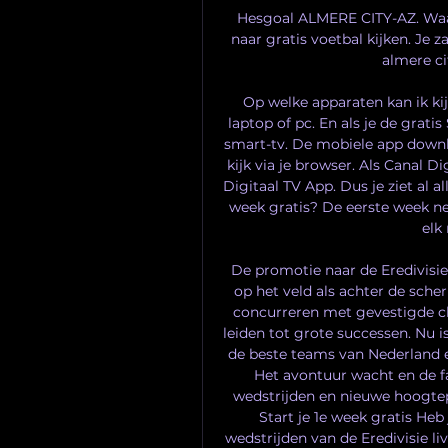
Hesgoal ALMERE CITY-AZ. Waar 
naar gratis voetbal kijken. Je za
almere cit
Op welke apparaten kan ik kijk
laptop of pc. En als je de grati
smart-tv. De mobiele app downlo
kijk via je browser. Als Canal Di
Digitaal TV App. Dus je ziet al a
week gratis? De eerste week ne
elk
De promotie naar de Eredivisie
op het veld als achter de sch
concurreren met gevestigde cl
leiden tot grote successen. Nu i
de beste teams van Nederland e
Het avontuur wacht en de fa
wedstrijden en nieuwe hoogtepu
Start je 1e week gratis Heb 
wedstrijden van de Eredivisie li