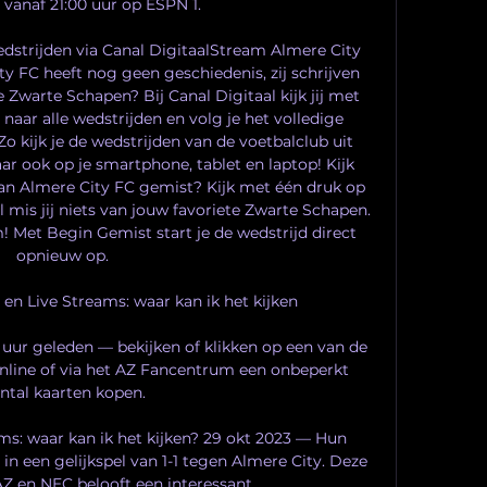
 vanaf 21:00 uur op ESPN 1.

wedstrijden via Canal DigitaalStream Almere City 
ty FC heeft nog geen geschiedenis, zij schrijven 
 Zwarte Schapen? Bij Canal Digitaal kijk jij met 
aar alle wedstrijden en volg je het volledige 
 Zo kijk je de wedstrijden van de voetbalclub uit 
ar ook op je smartphone, tablet en laptop! Kijk 
van Almere City FC gemist? Kijk met één druk op 
l mis jij niets van jouw favoriete Zwarte Schapen. 
 Met Begin Gemist start je de wedstrijd direct 
opnieuw op. 

en Live Streams: waar kan ik het kijken 

 uur geleden — bekijken of klikken op een van de 
online of via het AZ Fancentrum een onbeperkt 
ntal kaarten kopen.

ms: waar kan ik het kijken? 29 okt 2023 — Hun 
in een gelijkspel van 1-1 tegen Almere City. Deze 
Z en NEC belooft een interessant ...
