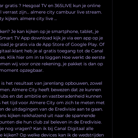
gratis ? Hesgoal TV en 365LIVE kun je online 
l verrast zijn... almere city cambuur live stream. 
y kijken. almere city live ...

en? Je kan kijken op je smartphone, tablet, je 
s Smart TV App download kijk je via een app op je 
ad je gratis via de App Store of Google Play. Of 
gitaal-klant heb je al gratis toegang tot de Canal 
lles. Klik hier om in te loggen Hoe werkt de eerste 
men wij voor onze rekening, je pakket is dan op 
 moment opzegbaar. 

 is het resultaat van jarenlang opbouwen, zowel 
ermen. Almere City heeft bewezen dat ze kunnen 
ubs en dat ambitie en vastberadenheid kunnen 
s het tijd voor Almere City om zich te meten met 
n de uitdagingen van de Eredivisie aan te gaan. 
ns kijken reikhalzend uit naar de spannende 
nten die hun club zal beleven in de Eredivisie. 
je nog vragen? Kan ik bij Canal Digitaal alle 
ve kijken? Op welke devices kan ik de wedstrijden 