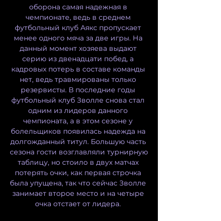
оборона самая надежная в 
чемпионате, ведь в среднем 
футбольный клуб Аякс пропускает 
менее одного мяча за две игры. На 
данный момент хозяева выдают 
серию из двенадцати побед, а 
кадровых потерь в составе команды 
нет, ведь травмированы только 
резервисты. В последние годы 
футбольный клуб Зволле снова стал 
одним из лидеров данного 
чемпионата, а в этом сезоне у 
болельщиков появилась надежда на 
долгожданный титул. Большую часть 
сезона гости возглавляли турнирную 
таблицу, но стоило в двух матчах 
потерять очки, как первая строчка 
была упущена, так что сейчас Зволле 
занимает второе место и на четыре 
очка отстает от лидера. 
