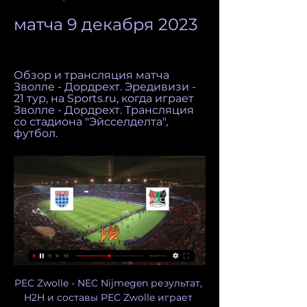
матча 9 декабря 2023
Обзор и трансляция матча 
Зволле - Дордрехт. Эредивизи - 
21 тур, на Sports.ru, когда играет 
Зволле - Дордрехт. Трансляция 
со стадиона "Эйсселделта", 
футбол.
PEC Zwolle - NEC Nijmegen результат, 
H2H и составы PEC Zwolle играет 