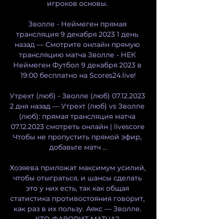
игроков основы. 

Зволле - Неймеген прямая 
трансляция 9 декабря 2023 1 день 
назад — Смотрите онлайн прямую 
трансляцию матча Зволле - НЕК 
Неймеген Футбол 9 декабря 2023 в 
19:00 бесплатно на Scores24.live!

Утрехт (люб) - Зволле (люб) 07.12.2023 
2 дня назад — Утрехт (люб) vs Зволле 
(люб): прямая трансляция матча 
07.12.2023 смотреть онлайн | livescore 
Чтобы не пропустить прямой эфир, 
добавьте матч ...

Хозяева приложат максимум усилий, 
чтобы отыграться, и шансы сделать 
это у них есть, так как общая 
статистика противостояния говорит, 
как раз в их пользу. Аякс — Зволле. 
КТО ФАВОРИТ МАТЧА? 