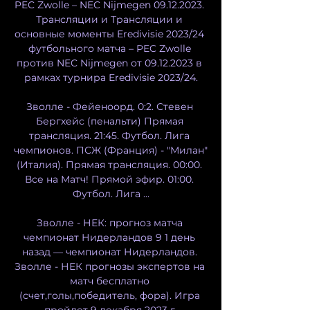
PEC Zwolle – NEC Nijmegen 09.12.2023. 
Трансляции и Трансляции и 
основные моменты Eredivisie 2023/24 
футбольного матча – PEC Zwolle 
против NEC Nijmegen от 09.12.2023 в 
рамках турнира Eredivisie 2023/24.

Зволле - Фейеноорд. 0:2. Стевен 
Бергхейс (пенальти) Прямая 
трансляция. 21:45. Футбол. Лига 
чемпионов. ПСЖ (Франция) - "Милан" 
(Италия). Прямая трансляция. 00:00. 
Все на Матч! Прямой эфир. 01:00. 
Футбол. Лига ...

Зволле - НЕК: прогноз матча 
чемпионат Нидерландов 9 1 день 
назад — чемпионат Нидерландов. 
Зволле - НЕК прогнозы экспертов на 
матч бесплатно 
(счет,голы,победитель, фора). Игра 
пройдет 9 декабря 2023 г.
