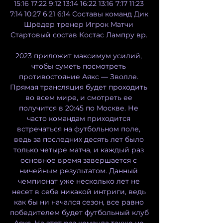
15:16 17:22 9:12 13:14 16:22 13:16 7:17 11:23 
7:14 10:27 6:21 6:14 Составы команд Дик 
Шрёдер тренер Игрок Матчи 
Стартовый состав Костас Лампру вр. 

2023 приложит максимум усилий, 
чтобы суметь посмотреть 
противостояние Аякс — Зволле. 
Прямая трансляция будет проходить 
во всем мире, и смотреть ее 
получится в 20:45 по Москве. Не 
часто командам приходится 
встречаться на футбольном поле, 
ведь за последних десять лет было 
только четыре матча, и каждый раз 
основное время завершается с 
ничейным результатом. Данный 
чемпионат уже несколько лет не 
несет в себе никакой интриги, ведь 
как бы ни начался сезон, все равно 
победителем будет футбольный клуб 
Аякс. На этот раз команда также не 