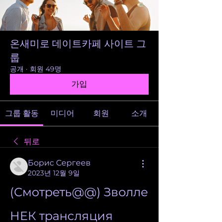
온새미로 데이트카페 사이트 그
룹
공개
·
회원 49명
가입
그룹 활동
미디어
회원
소개
뒤로
Борис Сергеев
2023년 12월 9일
(Смотреть@@) Зволле 
НЕК трансляция 