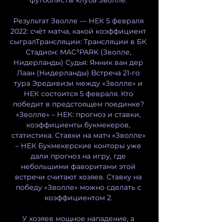
Результат Зволле — НЕК 5 февраля 
2022: счёт матча, какой коэффициент 
сыгралТрансляции: Трансляции в БК 
Стадион: MAC³PARK (Зволле, 
Нидерланды) Судья: Янник ван дер 
Лаан (Нидерланды) Встреча 21-го 
тура Эредивизи между «Зволле» и 
НЕК состоится 5 февраля. Кто 
победит в предстоящем поединке? 
«Зволле» – НЕК: прогноз и ставки, 
коэффициенты букмекеров, 
статистика. Ставки на матч «Зволле» 
– НЕК Букмекерские конторы уже 
дали прогноз на игру, где 
небольшими фаворитами этой 
встречи считают хозяев. Ставку на 
победу «Зволле» можно сделать с 
коэффициентом 2. 

У хозяев мощное нападение, а 