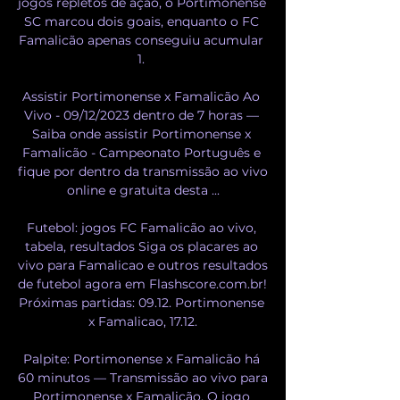
jogos repletos de ação, o Portimonense 
SC marcou dois goais, enquanto o FC 
Famalicão apenas conseguiu acumular 
1. 

Assistir Portimonense x Famalicão Ao 
Vivo - 09/12/2023 dentro de 7 horas — 
Saiba onde assistir Portimonense x 
Famalicão - Campeonato Português e 
fique por dentro da transmissão ao vivo 
online e gratuita desta ...

Futebol: jogos FC Famalicão ao vivo, 
tabela, resultados Siga os placares ao 
vivo para Famalicao e outros resultados 
de futebol agora em Flashscore.com.br! 
Próximas partidas: 09.12. Portimonense 
x Famalicao, 17.12.

Palpite: Portimonense x Famalicão há 
60 minutos — Transmissão ao vivo para 
Portimonense x Famalicão. O jogo 