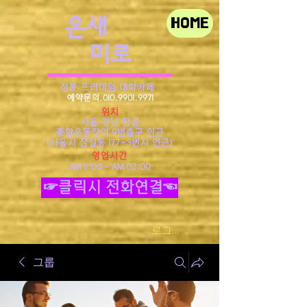
​온새
HOME
미로
정통 프리미엄 대화카페
예약문의.010.9901.9971
위치
서울 강남 잠실
종합운동장역 9번출구 인근
​(서울시 잠실동 177-3번지 인근)
영업시간
AM 11:00~ AM 02:00
☞클릭시 전화연결☜
로그인
그룹