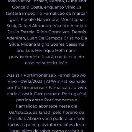
Joao Victor Tornich, Pedrão, Guga and 
Goncalo Costa, enquanto Vinícius 
tentará impedir o Famalicão de marcar 
gols. Kosuke Nakamura, Moustapha 
Seck, Rafael Alexandre Vicente Alcobia, 
Paulo Estrela, Rildo Goncalves, Dennis 
Adeniran, Luan De Campos Cristino Da 
Silva, Midana Bigna Soares Cassama 
and Luis Henrique Hoffmann 
provavelmente ficarão no banco em 
caso de substituição. 

Assistir Portimonense x Famalicão Ao 
Vivo - 09/12/2023 | APWinPatrocinado 
por Portimonense x Famalicão ao vivo: 
onde assistir Campeonato PortuguêsA 
partida entre Portimonense x 
Famalicão acontece neste dia 
09/12/2023, às 12h30 (pelo horário de 
Brasília). Abaixo você poderá conferir 
todas as principais informações deste 
jogo, além de saber como assistir a 