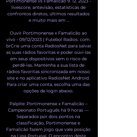
Portimonense vs Famalicão 9. 12. 2023 - 
livescore, antevisão, estatísticas de 
confrontos diretos, últimos resultados 
e muito mais em ...

Ouvir Portimonense x Famalicão ao 
vivo - 09/12/2023 | Futebol Radios. com. 
brCrie uma conta RadiosNet para salvar 
as suas rádios favoritas e poder ouvi-las 
em seus dispositivos sem o risco de 
perdê-las. Mantenha a sua lista de 
rádios favoritas sincronizada em nosso 
site e no aplicativo RadiosNet Android. 
Para criar uma conta, escolha uma das 
opções de login abaixo. 

Palpite: Portimonense x Famalicão – 
Campeonato Português há 9 horas — 
Separados por dois pontos na 
classificação, Portimonense e 
Famalicão fazem jogo que vale posição 
na Liga Portugal. O encontro deste 