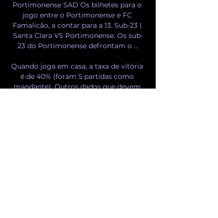
Portimonense SAD Os bilhetes para o 
jogo entre o Portimonense e FC 
Famalicão, a contar para a 13. Sub-23 | 
Santa Clara VS Portimonense. Os sub-
23 do Portimonense defrontam o ...

Quando joga em casa, a taxa de vitória 
é de 40% (foram 5 partidas como 
mandante). Outros dados que devem 
ser levados em conta são os números 
de gols marcados e sofridos até o 
presente momento. De maneira geral, 
Portimonense tem uma zaga que 
sofreu 9 gols até aqui no campeonato. 
Quando falamos de poder ofensivo, 
Portimonense tem uma média de 1. 08 
gols marcados por jogo na competição. 
Últimos resultados: Famalicão - 
Campeonato Português Famalicão - 
Equipe de ForaPortimonense, até aqui, 
saiu vitorioso em 33% dos 12 jogos 