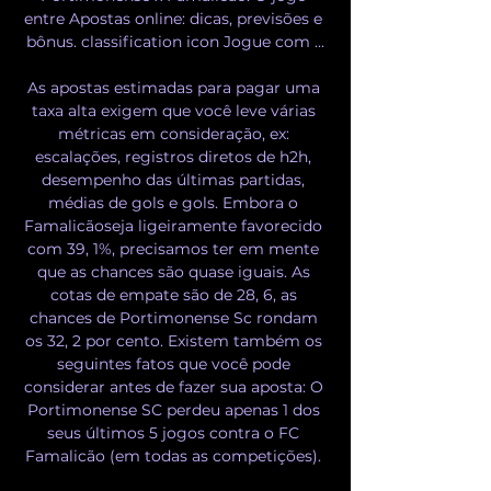
entre Apostas online: dicas, previsões e 
bônus. classification icon Jogue com ...

As apostas estimadas para pagar uma 
taxa alta exigem que você leve várias 
métricas em consideração, ex: 
escalações, registros diretos de h2h, 
desempenho das últimas partidas, 
médias de gols e gols. Embora o 
Famalicãoseja ligeiramente favorecido 
com 39, 1%, precisamos ter em mente 
que as chances são quase iguais. As 
cotas de empate são de 28, 6, as 
chances de Portimonense Sc rondam 
os 32, 2 por cento. Existem também os 
seguintes fatos que você pode 
considerar antes de fazer sua aposta: O 
Portimonense SC perdeu apenas 1 dos 
seus últimos 5 jogos contra o FC 
Famalicão (em todas as competições). 
