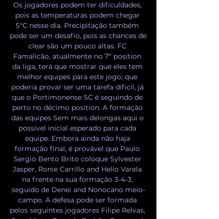
Os jogadores podem ter dificuldades, 
pois as temperaturas podem chegar 
5°C nesse dia. Precipitação também 
pode ser um desafio, pois as chances de 
clear são um pouco altas. FC 
Famalicão, atualmente no 7º position 
da liga, terá que mostrar que eles tem 
melhor equipes para este jogo; que 
poderia provar ser uma tarefa dificil, já 
que o Portimonense SC é seguindo de 
perto no décimo position. A formação 
das equipes Sem mais delongas aqui o 
possivel inicial esperado para cada 
equipe. Embora ainda não haja 
formação final, é provável que Paulo 
Sergio Bento Brito coloque Sylvester 
Jasper, Ronie Carrillo and Helio Varela 
na frente na sua formação 3-4-3, 
seguido de Denei and Nonocano meio-
campo. A defesa pode ser formada 
pelos seguintes jogadores Filipe Relvas, 