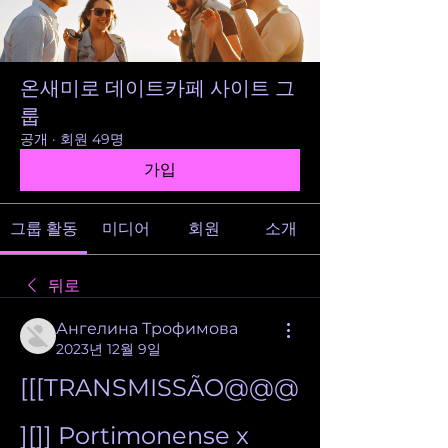
온새미로 데이트카페 사이트 그
룹
공개
·
회원 49명
가입
그룹 활동
미디어
회원
소개
뒤로
Ангелина Трофимова
2023년 12월 9일
[[[TRANSMISSÃO@@@
][]] Portimonense x 