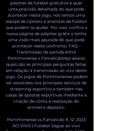
palpites de futebol gratuitos e quer 
uma previsão detalhada do que pode 
acontecer neste jogo, nós temos uma 
equipe de tipsters e analistas de futebol 
que podem te ajudar. Por isso, confira a 
nossa página de palpites grátis e tenha 
uma visão mais apurada do que pode 
acontecer neste confronto. FAQ - 
Transmissão da partida entre 
Portimonense x FamalicãoVeja abaixo 
quais são as principais perguntas feitas 
em relação à transmissão ao vivo deste 
jogo. Os jogos de Portimonense podem 
ser assistidos nos principais serviços de 
streaming esportivo e também nas 
casas de apostas esportivas mediante a 
criação de conta e realização do 
primeiro depósito. 

Portimonense vs Famalicão 9. 12. 2023 
AO VIVO | Futebol Segue ao vivo 