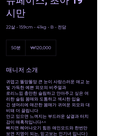
뉴페이스, 초아 19
시만
22살 - 159cm - 41kg - B - 전담
120,000
대
50분
5
₩120,000
한
0
민
분
국
원
매니저 소개
귀엽고 똘망똘망 큰 눈이 사랑스러운 애교 눈
빛 가득한 예쁜 외모의 비주얼과
로리느낌 충만한 슬림하고 안아주고 싶은 여
리한 슬림 몸매와 도톰하고 섹시한 입술
긴 생머리에 매끈한 몸매가 귀여운 외모와 대
비돼 더 끌립니다
안고 있으면 느껴지는 부드러운 살결과 터치
감이 매혹적입니다^^
빠지면 헤어나오기 힘든 애인모드와 한번만
보면 지명이 되는, 믿고보는 인기녀 입니다:)