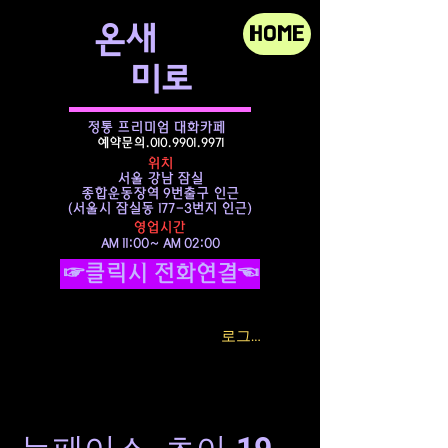
​온새
HOME
미로
정통 프리미엄 대화카페
예약문의.010.9901.9971
위치
서울 강남 잠실
종합운동장역 9번출구 인근
​(서울시 잠실동 177-3번지 인근)
영업시간
AM 11:00~ AM 02:00
☞클릭시 전화연결☜
로그인