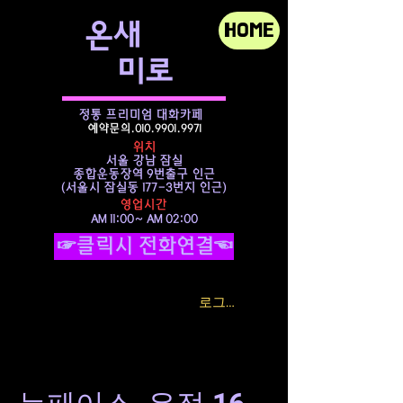
​온새
HOME
미로
정통 프리미엄 대화카페
예약문의.010.9901.9971
위치
서울 강남 잠실
종합운동장역 9번출구 인근
​(서울시 잠실동 177-3번지 인근)
영업시간
AM 11:00~ AM 02:00
☞클릭시 전화연결☜
로그인