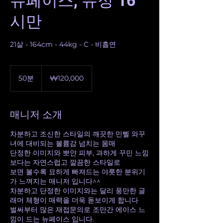
뉴페이스, 유정 16
시만
21살 - 164cm - 44kg - C - 비흡연
120,000
대
50분
5
₩120,000
한
0
민
분
국
원
매니저 소개
차분하고 조신한 스타일의 깨끗한 민삘 와꾸
녀에 대비되는 볼륨감 넘치는 몸매
단정한 이미지와 뽀얀 피부, 과하게 꾸민 느낌
보다는 자연스럽고 깔끔한 스타일로
보면 볼수록 묘하게 빠져드는 야릇한 분위기
가 느껴지는 매니저 입니다^^
차분하고 단정한 이미지와는 달리 풍만한 글
래머 체형이 매력을 더욱 돋보이게 합니다
벌써부터 많은 재접문의로 조만간 에이스 느
낌이 드는 뉴페이스 입니다.