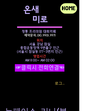
​온새
HOME
미로
정통 프리미엄 대화카페
예약문의.010.9901.9971
위치
서울 강남 잠실
종합운동장역 9번출구 인근
​(서울시 잠실동 177-3번지 인근)
영업시간
AM 11:00~ AM 02:00
☞클릭시 전화연결☜
로그인