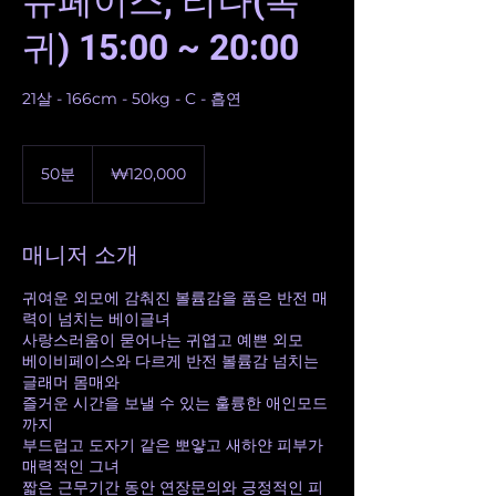
뉴페이스, 리나(복
귀) 15:00 ~ 20:00
21살 - 166cm - 50kg - C - 흡연
120,000
대
50분
5
₩120,000
한
0
민
분
국
원
매니저 소개
귀여운 외모에 감춰진 볼륨감을 품은 반전 매
력이 넘치는 베이글녀
사랑스러움이 묻어나는 귀엽고 예쁜 외모
베이비페이스와 다르게 반전 볼륨감 넘치는
글래머 몸매와
즐거운 시간을 보낼 수 있는 훌륭한 애인모드
까지
부드럽고 도자기 같은 뽀얗고 새하얀 피부가
매력적인 그녀
짧은 근무기간 동안 연장문의와 긍정적인 피