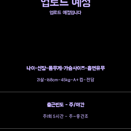
업로드 예정
업로드 예정입니다
나이-신장-몸무게-가슴사이즈-흡연유무
21살-168cm-45kg-A+컵-전담
출근빈도 - 주/야간
주1회 5시간 - 주~중간조