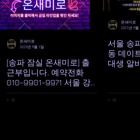
온새미로
2021년 9월
서울 송파
온새미로
2023년 9월 1일
동 데이트
[송파 잠실 온새미로] 출
대생 알바
근부입니다. 예약전화
주말 평일
010-9901-9971 서울 강
저 항시 구인 오
남 강동 역삼 선릉 잠실새
노하우로
내 종합운동장 건전데이
든 분들
트 여대생 대화방 대화카
로 예약을
페
부분 풀
고 계십니